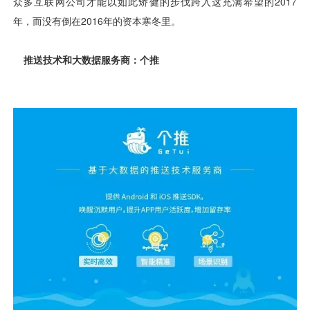
用户运营
品牌营销
了解我们
合规指南
AI应用工坊
城市治理
我的开发者中心
公司简介
海外推送
大数据精准宣防
新闻动态
一键认证
银行数字化
加入我们
营销数盘
智能风控
人口数盘
科技公益