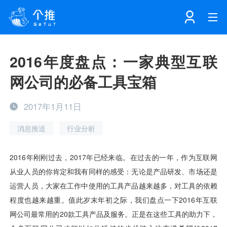
首页
2016年度盘点：一家典型互联
网公司的必备工具宝箱
注册
登录
产品
2017年1月11日
解决方案
个知·智能工作站
消息推送
行业分析
开发者中心
个知·智能营销AITA
数据中台解决方案
数据工坊
个知·智能运营AIBI
个知·智能工作站
SDK下载
消息推送
个推学堂
互联网增长
文档中心