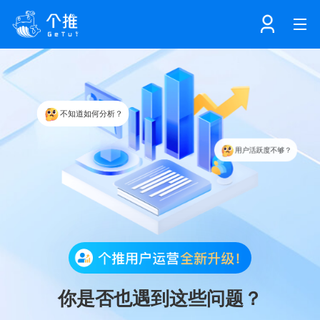
首页
不知道如何分析？
注册
登录
产品
用户活跃度不够？
活动效果差？
解决方案
个知·智能工作站
开发者中心
个知·智能营销AITA
数据中台解决方案
数据工坊
个知·智能运营AIBI
个知·智能工作站
SDK下载
你是否也遇到这些问题？
消息推送
个推学堂
互联网增长
文档中心