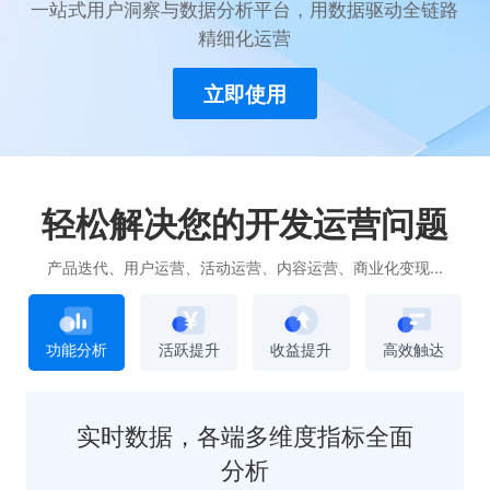
一站式用户洞察与数据分析平台，用数据驱动全链路
精细化运营
用户运营
品牌营销
了解我们
合规指南
立即使用
AI应用工坊
城市治理
我的开发者中心
公司简介
轻松解决您的开发运营问题
海外推送
大数据精准宣防
新闻动态
产品迭代、用户运营、活动运营、内容运营、商业化变现...
一键认证
银行数字化
加入我们
功能分析
活跃提升
收益提升
高效触达
营销数盘
智能风控
实时数据，各端多维度指标全面
人口数盘
科技公益
分析