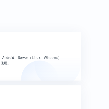
Android、Server（Linux、Windows）、
台使用。