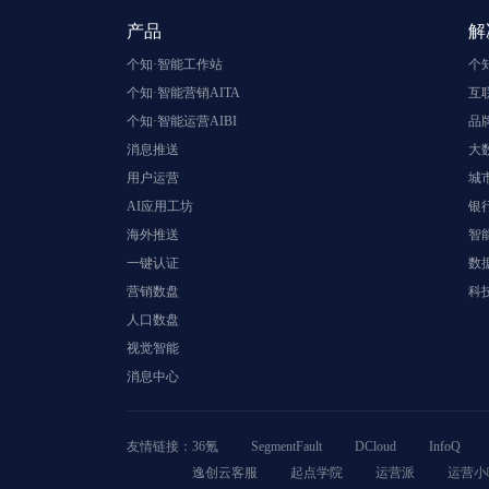
产品
解
个知·智能工作站
个
个知·智能营销AITA
互
个知·智能运营AIBI
品
消息推送
大
用户运营
城
AI应用工坊
银
海外推送
智
一键认证
数
营销数盘
科
人口数盘
视觉智能
消息中心
友情链接：
36氪
SegmentFault
DCloud
InfoQ
逸创云客服
起点学院
运营派
运营小