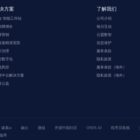
决方案
了解我们
知·智能工作站
公司介绍
联网增长
每日互动
牌营销
云盟数智
数据精准宣防
信息保护
市治理
服务条款
行数字化
隐私政策
能风控
服务条款（海外）
据中台解决方案
隐私政策（海外）
技公益
诸葛io
融云
微链
开源中国社区
ONES.AI
程序员客栈
咖秀