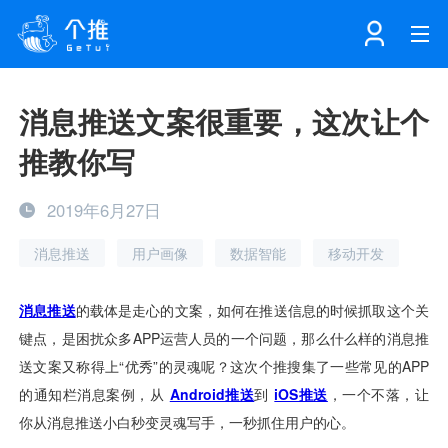
首页
消息推送文案很重要，这次让个
推教你写
注册
登录
产品
2019年6月27日
解决方案
个知·智能工作站
消息推送
用户画像
数据智能
移动开发
开发者中心
个知·智能营销AITA
数据中台解决方案
数据工坊
个知·智能运营AIBI
个知·智能工作站
SDK下载
消息推送
个推学堂
互联网增长
文档中心