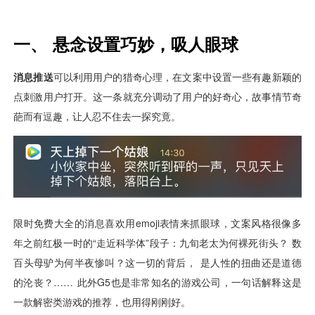
用户运营
品牌营销
了解我们
合规指南
AI应用工坊
城市治理
我的开发者中心
公司简介
海外推送
大数据精准宣防
新闻动态
一键认证
银行数字化
加入我们
营销数盘
智能风控
人口数盘
科技公益