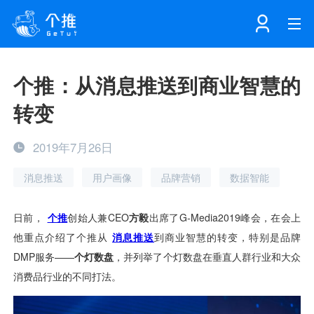
首页
个推：从消息推送到商业智慧的
转变
注册
登录
产品
2019年7月26日
解决方案
个知·智能工作站
消息推送
用户画像
品牌营销
数据智能
开发者中心
个知·智能营销AITA
数据中台解决方案
数据工坊
个知·智能运营AIBI
个知·智能工作站
SDK下载
消息推送
个推学堂
互联网增长
文档中心