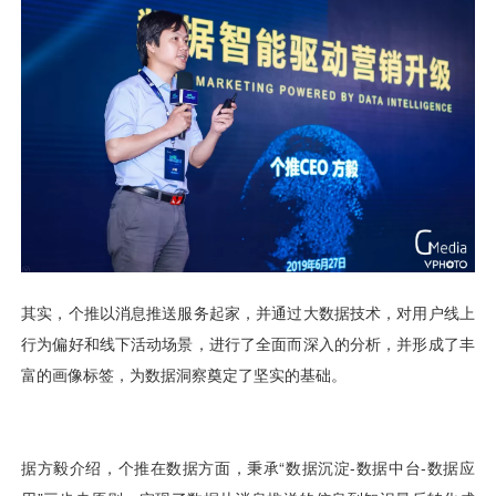
用户运营
品牌营销
了解我们
合规指南
AI应用工坊
城市治理
我的开发者中心
公司简介
海外推送
大数据精准宣防
新闻动态
一键认证
银行数字化
加入我们
营销数盘
智能风控
人口数盘
科技公益