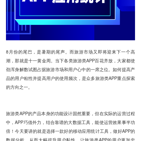
用户运营
品牌营销
了解我们
合规指南
AI应用工坊
城市治理
我的开发者中心
公司简介
海外推送
大数据精准宣防
新闻动态
一键认证
银行数字化
加入我们
营销数盘
智能风控
人口数盘
科技公益