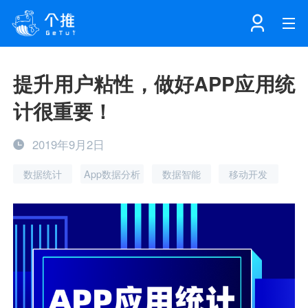
首页
提升用户粘性，做好APP应用统
计很重要！
注册
登录
产品
2019年9月2日
解决方案
个知·智能工作站
数据统计
App数据分析
数据智能
移动开发
开发者中心
个知·智能营销AITA
数据中台解决方案
数据工坊
个知·智能运营AIBI
个知·智能工作站
SDK下载
消息推送
个推学堂
互联网增长
文档中心