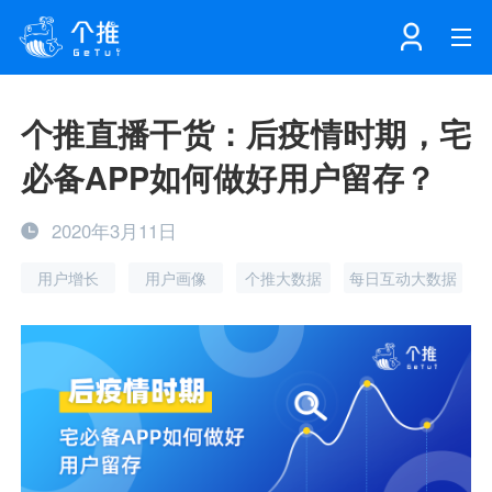
首页
个推直播干货：后疫情时期，宅
必备APP如何做好用户留存？
注册
登录
产品
2020年3月11日
解决方案
个知·智能工作站
用户增长
用户画像
个推大数据
每日互动大数据
开发者中心
个知·智能营销AITA
数据中台解决方案
数据工坊
个知·智能运营AIBI
个知·智能工作站
SDK下载
消息推送
个推学堂
互联网增长
文档中心