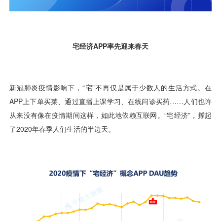
用户运营
品牌营销
了解我们
合规指南
AI应用工坊
城市治理
我的开发者中心
公司简介
海外推送
大数据精准宣防
新闻动态
一键认证
银行数字化
加入我们
营销数盘
智能风控
人口数盘
科技公益