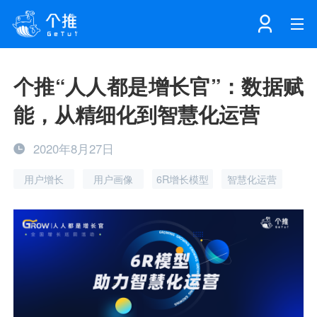
首页
个推“人人都是增长官”：数据赋
能，从精细化到智慧化运营
注册
登录
产品
2020年8月27日
解决方案
个知·智能工作站
用户增长
用户画像
6R增长模型
智慧化运营
开发者中心
个知·智能营销AITA
数据中台解决方案
数据工坊
个知·智能运营AIBI
个知·智能工作站
SDK下载
消息推送
个推学堂
互联网增长
文档中心