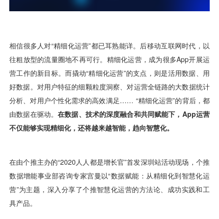
用户运营
品牌营销
了解我们
合规指南
AI应用工坊
城市治理
我的开发者中心
公司简介
海外推送
大数据精准宣防
新闻动态
一键认证
银行数字化
加入我们
营销数盘
智能风控
人口数盘
科技公益