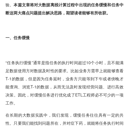
用户运营
品牌营销
了解我们
合规指南
AI应用工坊
城市治理
我的开发者中心
公司简介
海外推送
大数据精准宣防
新闻动态
一键认证
银行数字化
加入我们
营销数盘
智能风控
人口数盘
科技公益