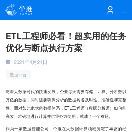
首页
ETL工程师必看！超实用的任务
优化与断点执行方案
注册
登录
产品
2021年4月21日
解决方案
个知·智能工作站
数据中台
开发者中心
个知·智能营销AITA
数据中台解决方案
数据工坊
个知·智能运营AIBI
个知·智能工作站
SDK下载
消息推送
个推学堂
互联网增长
文档中心