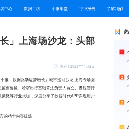
发者中心
数据工坊
个推学堂
行业报告
了解我们
热
长」上海场沙龙：头部
1
发表于2023年11月2日
2
3
4