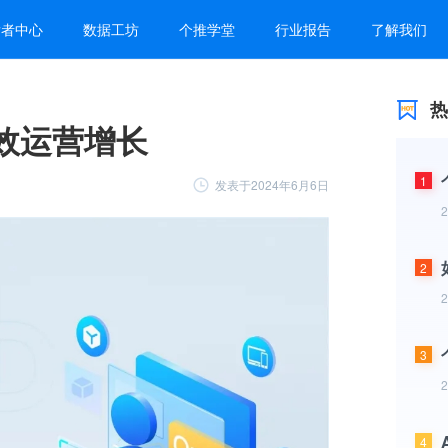
发者中心
数据工坊
个推学堂
行业报告
了解我们
热
高效运营增长
1
发表于2024年6月6日
2
3
4