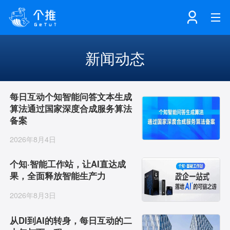
首页
新闻动态
注册
登录
产品
每日互动个知智能问答文本生成
算法通过国家深度合成服务算法
备案
解决方案
个知·智能工作站
2026年8月4日
开发者中心
个知·智能营销AITA
数据中台解决方案
个知·智能工作站，让AI直达成
果，全面释放智能生产力
数据工坊
个知·智能运营AIBI
个知·智能工作站
SDK下载
2026年8月3日
从DI到AI的转身，每日互动的二
消息推送
个推学堂
互联网增长
文档中心