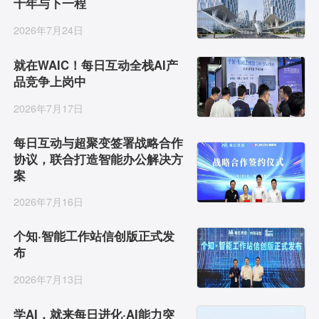
十年与下一程
2026年7月24日
用户运营
品牌营销
了解我们
合规指南
就在WAIC！每日互动全栈AI产
品竞争上岗中
AI应用工坊
城市治理
我的开发者中心
公司简介
2026年7月17日
每日互动与超聚变签署战略合作
海外推送
大数据精准宣防
新闻动态
协议，联合打造智能办公解决方
案
一键认证
银行数字化
加入我们
2026年7月16日
个知·智能工作站信创版正式发
营销数盘
智能风控
布
2026年7月13日
人口数盘
科技公益
学AI，就来每日进化·AI能力突