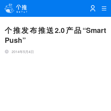
首页
个推发布推送2.0产品“Smart
Push”
注册
登录
产品
2014年5月4日
解决方案
个知·智能工作站
开发者中心
个知·智能营销AITA
数据中台解决方案
数据工坊
个知·智能运营AIBI
个知·智能工作站
SDK下载
消息推送
个推学堂
互联网增长
文档中心