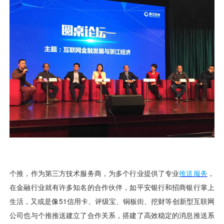
用户运营
品牌营销
了解我们
合规指南
AI应用工坊
城市治理
我的开发者中心
公司简介
海外推送
大数据精准宣防
新闻动态
一键认证
银行数字化
加入我们
营销数盘
智能风控
人口数盘
科技公益