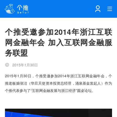
首页
个推受邀参加2014年浙江互联
网金融年会 加入互联网金融服
注册
登录
产品
务联盟
解决方案
个知·智能工作站
2015年1月30日
开发者中心
个知·智能营销AITA
数据中台解决方案
数据工坊
个知·智能运营AIBI
个知·智能工作站
SDK下载
消息推送
个推学堂
互联网增长
文档中心