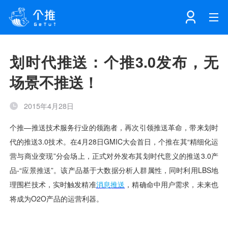
首页
划时代推送：个推3.0发布，无
场景不推送！
注册
登录
产品
2015年4月28日
解决方案
个知·智能工作站
开发者中心
个知·智能营销AITA
数据中台解决方案
数据工坊
个知·智能运营AIBI
个知·智能工作站
SDK下载
消息推送
个推学堂
互联网增长
文档中心