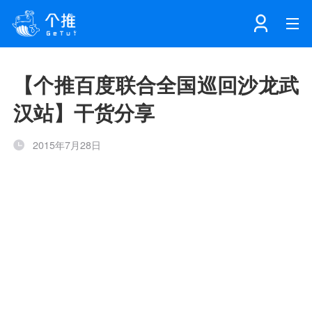
首页
【个推百度联合全国巡回沙龙武
汉站】干货分享
注册
登录
产品
2015年7月28日
解决方案
个知·智能工作站
开发者中心
个知·智能营销AITA
数据中台解决方案
数据工坊
个知·智能运营AIBI
个知·智能工作站
SDK下载
消息推送
个推学堂
互联网增长
文档中心