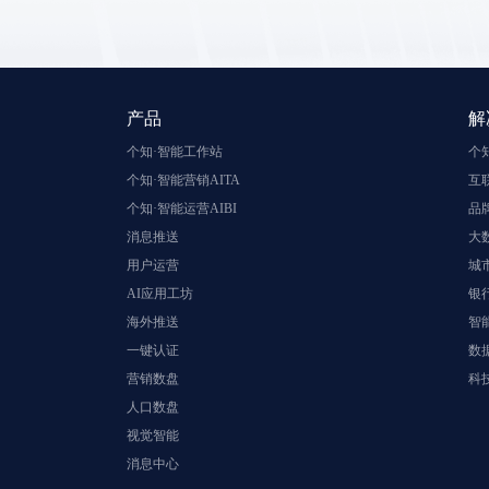
产品
解
个知·智能工作站
个
个知·智能营销AITA
互
个知·智能运营AIBI
品
消息推送
大
用户运营
城
AI应用工坊
银
海外推送
智
一键认证
数
营销数盘
科
人口数盘
视觉智能
消息中心