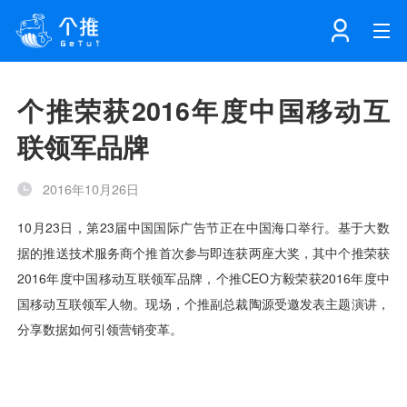
首页
个推荣获2016年度中国移动互
联领军品牌
注册
登录
产品
2016年10月26日
解决方案
个知·智能工作站
开发者中心
个知·智能营销AITA
数据中台解决方案
数据工坊
个知·智能运营AIBI
个知·智能工作站
SDK下载
消息推送
个推学堂
互联网增长
文档中心