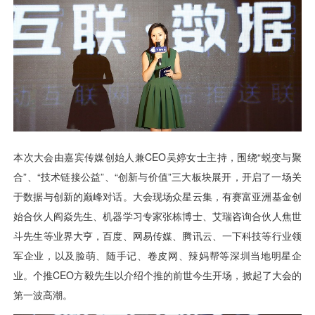
用户运营
品牌营销
了解我们
合规指南
AI应用工坊
城市治理
我的开发者中心
公司简介
海外推送
大数据精准宣防
新闻动态
一键认证
银行数字化
加入我们
营销数盘
智能风控
人口数盘
科技公益