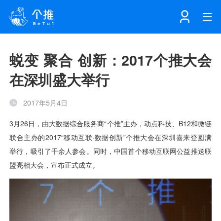
首页
蜕变 聚合 创新：2017个推大会
在深圳盛大举行
注册
登录
产品
2017年5月4日
解决方案
个知·智能工作站
开发者中心
个知·智能营销AITA
数据中台解决方案
数据工坊
个知·智能运营AIBI
个知·智能工作站
SDK下载
消息推送
个推学堂
互联网增长
文档中心