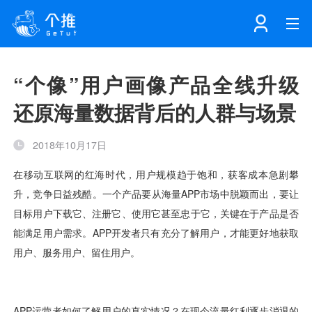
首页
“个像”用户画像产品全线升级
还原海量数据背后的人群与场景
注册
登录
产品
2018年10月17日
解决方案
个知·智能工作站
开发者中心
个知·智能营销AITA
数据中台解决方案
数据工坊
个知·智能运营AIBI
个知·智能工作站
SDK下载
消息推送
个推学堂
互联网增长
文档中心