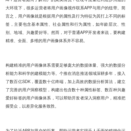
用户运营
品牌营销
了解我们
合规指南
AI应用工坊
城市治理
我的开发者中心
公司简介
海外推送
大数据精准宣防
新闻动态
一键认证
银行数字化
加入我们
营销数盘
智能风控
人口数盘
科技公益