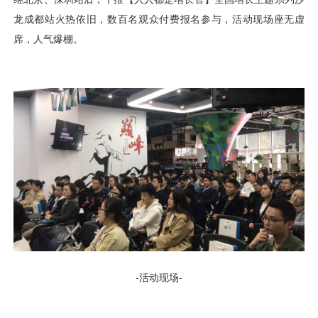
用户运营
品牌营销
了解我们
合规指南
AI应用工坊
城市治理
我的开发者中心
公司简介
海外推送
大数据精准宣防
新闻动态
一键认证
银行数字化
加入我们
营销数盘
智能风控
人口数盘
科技公益