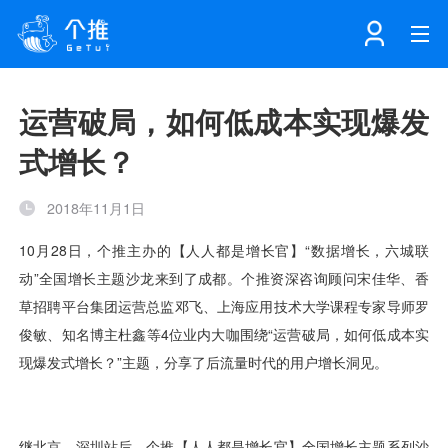
首页
运营破局，如何低成本实现爆发
式增长？
注册
登录
产品
2018年11月1日
解决方案
个知·智能工作站
开发者中心
个知·智能营销AITA
数据中台解决方案
数据工坊
个知·智能运营AIBI
个知·智能工作站
SDK下载
消息推送
个推学堂
互联网增长
文档中心