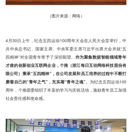
用户运营
品牌营销
了解我们
合规指南
AI应用工坊
城市治理
我的开发者中心
公司简介
海外推送
大数据精准宣防
新闻动态
一键认证
银行数字化
加入我们
营销数盘
智能风控
人口数盘
科技公益