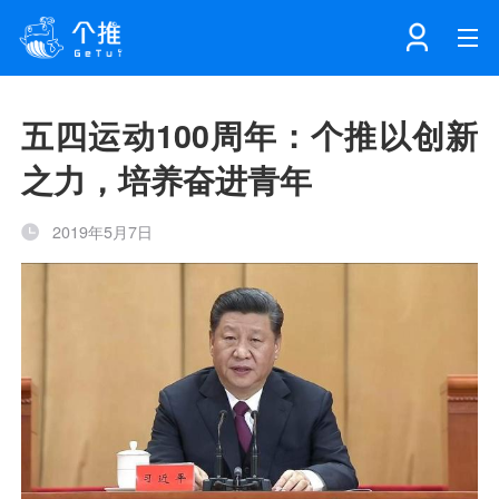
首页
五四运动100周年：个推以创新
之力，培养奋进青年
注册
登录
产品
2019年5月7日
解决方案
个知·智能工作站
开发者中心
个知·智能营销AITA
数据中台解决方案
数据工坊
个知·智能运营AIBI
个知·智能工作站
SDK下载
消息推送
个推学堂
互联网增长
文档中心