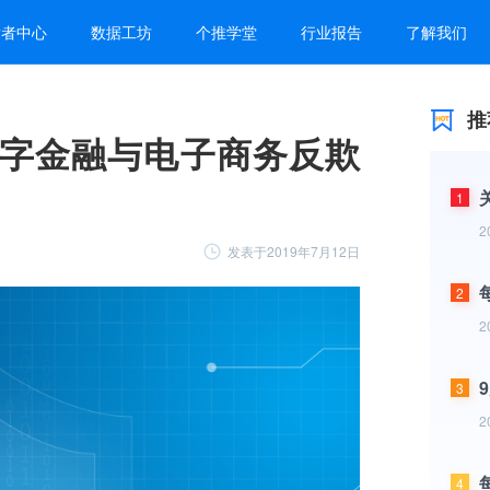
发者中心
数据工坊
个推学堂
行业报告
了解我们
推
字金融与电子商务反欺
1
2
发表于2019年7月12日
2
2
3
2
4