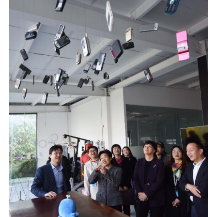
用户运营
品牌营销
了解我们
合规指南
AI应用工坊
城市治理
我的开发者中心
公司简介
海外推送
大数据精准宣防
新闻动态
一键认证
银行数字化
加入我们
营销数盘
智能风控
人口数盘
科技公益