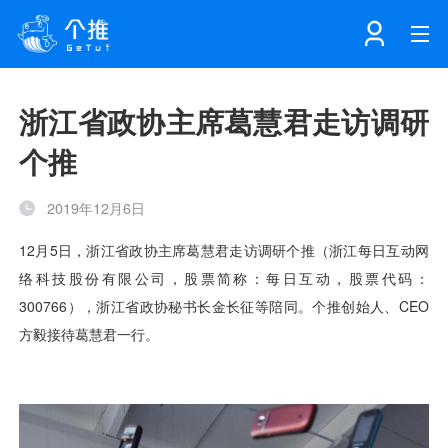
首页
浙江省政协主席葛慧君走访调研
个推
注册
登录
产品
2019年12月6日
解决方案
个知·智能工作站
开发者中心
个知·智能营销AITA
数据中台解决方案
数据工坊
个知·智能运营AIBI
个知·智能工作站
SDK下载
消息推送
个推学堂
互联网增长
文档中心