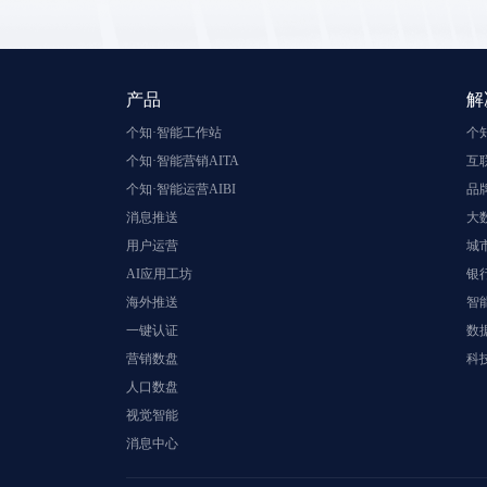
产品
解
个知·智能工作站
个
个知·智能营销AITA
互
个知·智能运营AIBI
品
消息推送
大
用户运营
城
AI应用工坊
银
海外推送
智
一键认证
数
营销数盘
科
人口数盘
视觉智能
消息中心