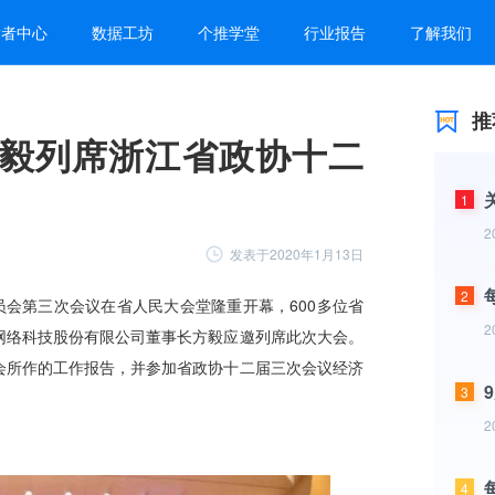
发者中心
数据工坊
个推学堂
行业报告
了解我们
推
毅列席浙江省政协十二
1
2
发表于2020年1月13日
2
2
3
2
4