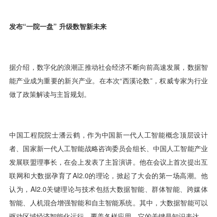
用户运营
品牌营销
了解我们
合规指南
AI应用工坊
城市治理
我的开发者中心
公司简介
海外推送
大数据精准宣防
新闻动态
一键认证
银行数字化
加入我们
营销数盘
智能风控
人口数盘
科技公益