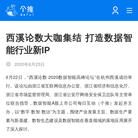
首页
西溪论数大咖集结 打造数据智
能行业新IP
注册
登录
产品
2020年6月23日
解决方案
个知·智能工作站
开发者中心
个知·智能营销AITA
数据中台解决方案
数据工坊
个知·智能运营AIBI
个知·智能工作站
SDK下载
消息推送
个推学堂
互联网增长
文档中心