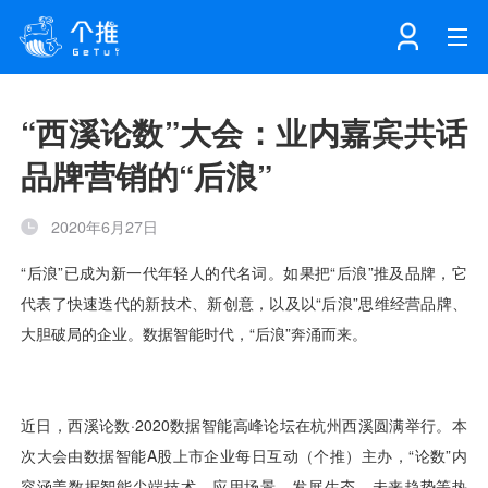
首页
“西溪论数”大会：业内嘉宾共话
品牌营销的“后浪”
注册
登录
产品
2020年6月27日
解决方案
个知·智能工作站
开发者中心
个知·智能营销AITA
数据中台解决方案
数据工坊
个知·智能运营AIBI
个知·智能工作站
SDK下载
消息推送
个推学堂
互联网增长
文档中心