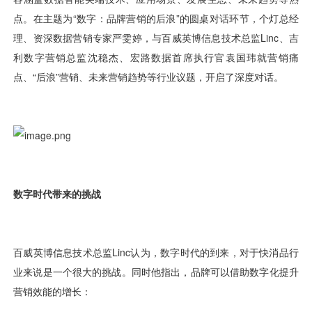
用户运营
品牌营销
了解我们
合规指南
AI应用工坊
城市治理
我的开发者中心
公司简介
海外推送
大数据精准宣防
新闻动态
一键认证
银行数字化
加入我们
营销数盘
智能风控
人口数盘
科技公益