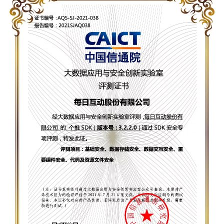
用户运营
品牌营销
了解我们
合规指南
AI应用工坊
城市治理
我的开发者中心
公司简介
海外推送
大数据精准宣防
新闻动态
一键认证
银行数字化
加入我们
营销数盘
智能风控
人口数盘
科技公益