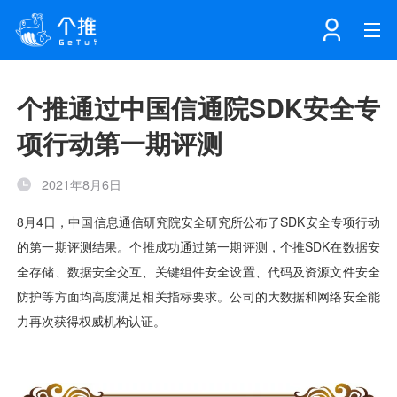
首页
个推通过中国信通院SDK安全专
项行动第一期评测
注册
登录
产品
2021年8月6日
解决方案
个知·智能工作站
开发者中心
个知·智能营销AITA
数据中台解决方案
数据工坊
个知·智能运营AIBI
个知·智能工作站
SDK下载
消息推送
个推学堂
互联网增长
文档中心