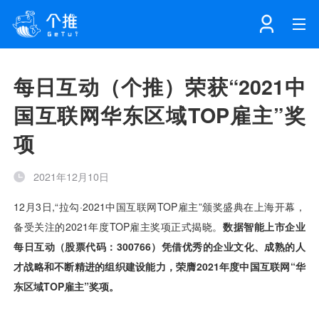
首页
每日互动（个推）荣获“2021中
国互联网华东区域TOP雇主”奖
注册
登录
产品
项
解决方案
个知·智能工作站
2021年12月10日
开发者中心
个知·智能营销AITA
数据中台解决方案
数据工坊
个知·智能运营AIBI
个知·智能工作站
SDK下载
消息推送
个推学堂
互联网增长
文档中心