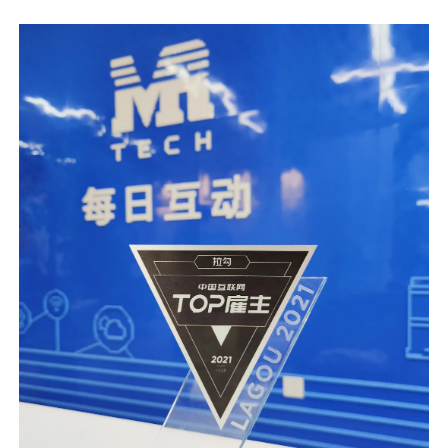
用户运营
品牌营销
了解我们
合规指南
AI应用工坊
城市治理
我的开发者中心
公司简介
海外推送
大数据精准宣防
新闻动态
一键认证
银行数字化
加入我们
营销数盘
智能风控
人口数盘
科技公益