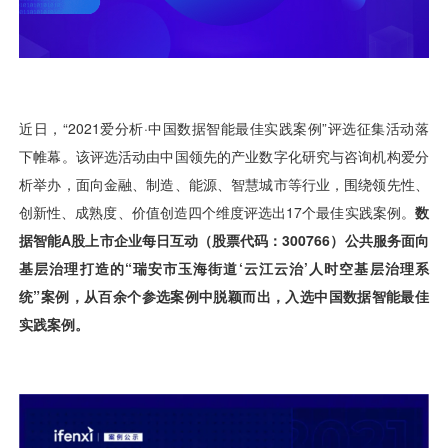
用户运营
品牌营销
了解我们
合规指南
AI应用工坊
城市治理
我的开发者中心
公司简介
海外推送
大数据精准宣防
新闻动态
一键认证
银行数字化
加入我们
营销数盘
智能风控
人口数盘
科技公益