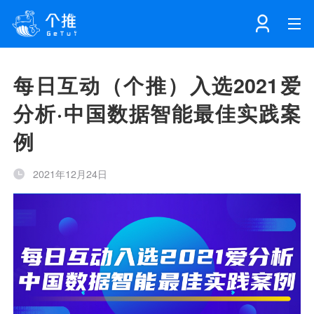
首页
每日互动（个推）入选2021爱
分析·中国数据智能最佳实践案
注册
登录
产品
例
解决方案
个知·智能工作站
2021年12月24日
开发者中心
个知·智能营销AITA
数据中台解决方案
数据工坊
个知·智能运营AIBI
个知·智能工作站
SDK下载
消息推送
个推学堂
互联网增长
文档中心