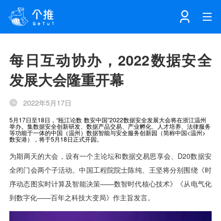
首页
每日互动协办，2022数据安全
发展大会隆重开幕
注册
登录
产品
2022年5月17日
解决方案
个知·智能工作站
开发者中心
个知·智能营销AITA
数据中台解决方案
数据工坊
个知·智能运营AIBI
个知·智能工作站
SDK下载
消息推送
个推学堂
互联网增长
文档中心