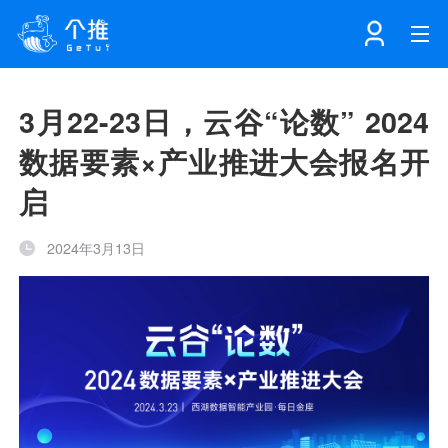
首页
3月22-23日，云谷“论数” 2024
数据要素×产业推进大会报名开
注册
登录
产品
启
解决方案
个知·智能工作站
2024年3月13日
开发者中心
个知·智能营销AITA
数据中台解决方案
数据工坊
个知·智能运营AIBI
个知·智能工作站
SDK下载
消息推送
个推学堂
互联网增长
文档中心