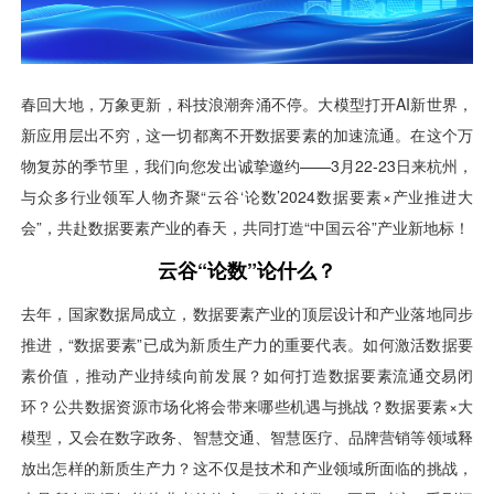
用户运营
品牌营销
了解我们
合规指南
AI应用工坊
城市治理
我的开发者中心
公司简介
海外推送
大数据精准宣防
新闻动态
一键认证
银行数字化
加入我们
营销数盘
智能风控
人口数盘
科技公益