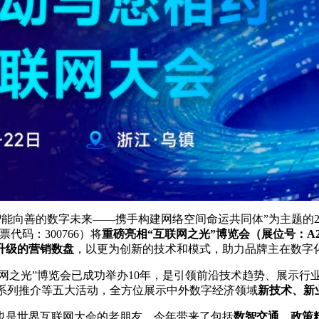
、智能向善的数字未来——携手构建
网络空间命运共同体
”为主题的
码：300766）将
重磅亮相“互联网之光”博览会（展位号：A2
升级的营销数盘
，以更为创新的技术和模式，助力品牌主在数字
互联网之光”博览会已成功举办10年，是引领前沿技术趋势、展示
”系列推介等五大活动，全方位展示中外数字经济领域
新技术、新
也是世界互联网大会的老朋友，今年带来了包括
数智交通、政策