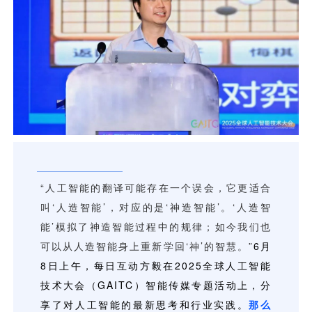
用户运营
品牌营销
了解我们
合规指南
AI应用工坊
城市治理
我的开发者中心
公司简介
海外推送
大数据精准宣防
新闻动态
一键认证
银行数字化
加入我们
营销数盘
智能风控
人口数盘
科技公益