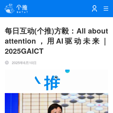
首页
每日互动(个推)方毅：All about
attention，用AI驱动未来｜
注册
登录
产品
2025GAICT
解决方案
个知·智能工作站
2025年6月10日
开发者中心
个知·智能营销AITA
数据中台解决方案
数据工坊
个知·智能运营AIBI
个知·智能工作站
SDK下载
消息推送
个推学堂
互联网增长
文档中心