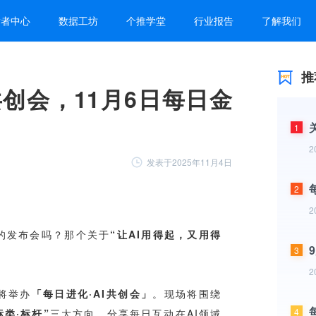
发者中心
数据工坊
个推学堂
行业报告
了解我们
推
创会，11月6日每日金
1
2
发表于2025年11月4日
2
2
3
2
4