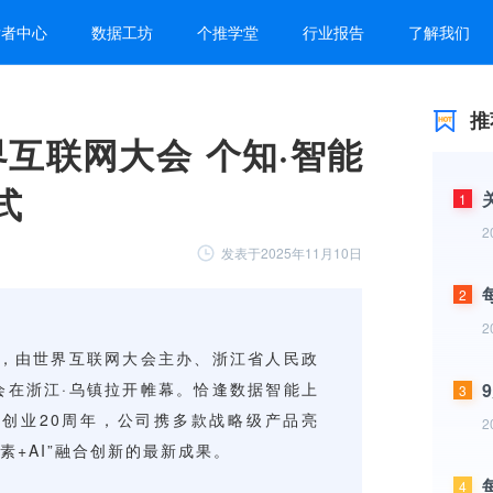
发者中心
数据工坊
个推学堂
行业报告
了解我们
推
界互联网大会 个知·智能
式
1
2
发表于2025年11月10日
2
2
3
2
4