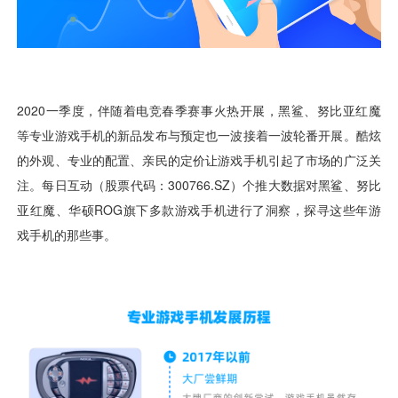
用户运营
品牌营销
了解我们
合规指南
AI应用工坊
城市治理
我的开发者中心
公司简介
海外推送
大数据精准宣防
新闻动态
一键认证
银行数字化
加入我们
营销数盘
智能风控
人口数盘
科技公益