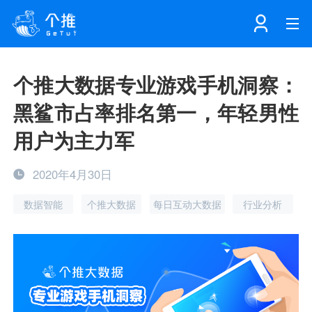
首页
个推大数据专业游戏手机洞察：
黑鲨市占率排名第一，年轻男性
注册
登录
产品
用户为主力军
解决方案
个知·智能工作站
2020年4月30日
数据智能
个推大数据
每日互动大数据
行业分析
开发者中心
个知·智能营销AITA
数据中台解决方案
数据工坊
个知·智能运营AIBI
个知·智能工作站
SDK下载
消息推送
个推学堂
互联网增长
文档中心