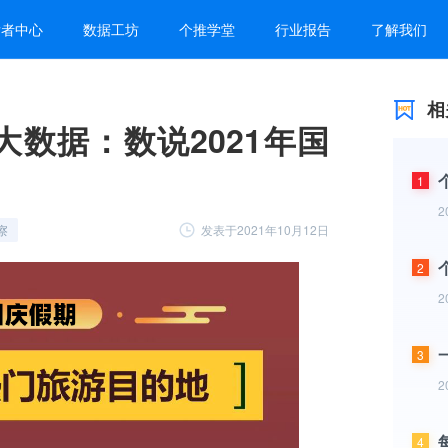
发者中心
数据工坊
个推学堂
行业报告
了解我们
相
数据：数说2021年国
1
2
发表于2021年10月12日
察
2
2
3
2
4