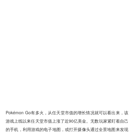
用户运营
品牌营销
了解我们
合规指南
AI应用工坊
城市治理
我的开发者中心
公司简介
海外推送
大数据精准宣防
新闻动态
一键认证
银行数字化
加入我们
营销数盘
智能风控
人口数盘
科技公益