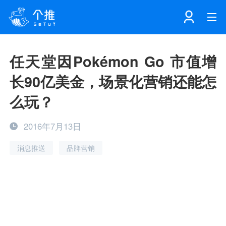
首页
任天堂因Pokémon Go 市值增
长90亿美金，场景化营销还能怎
注册
登录
产品
么玩？
解决方案
个知·智能工作站
2016年7月13日
消息推送
品牌营销
开发者中心
个知·智能营销AITA
数据中台解决方案
数据工坊
个知·智能运营AIBI
个知·智能工作站
SDK下载
消息推送
个推学堂
互联网增长
文档中心