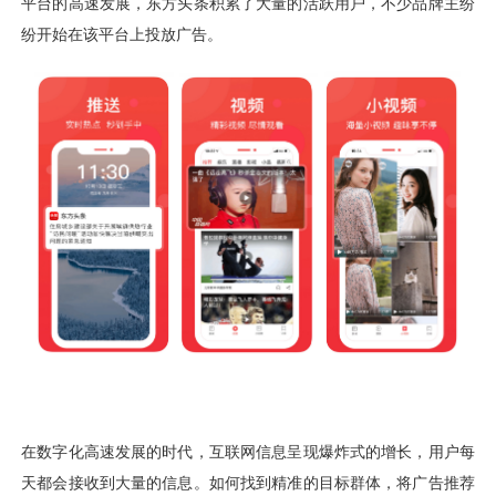
用户运营
品牌营销
了解我们
合规指南
AI应用工坊
城市治理
我的开发者中心
公司简介
海外推送
大数据精准宣防
新闻动态
一键认证
银行数字化
加入我们
营销数盘
智能风控
人口数盘
科技公益