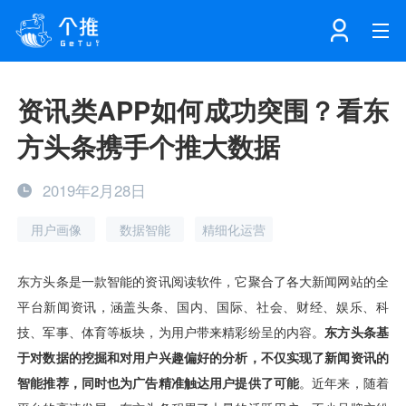
首页
资讯类APP如何成功突围？看东
方头条携手个推大数据
注册
登录
产品
2019年2月28日
解决方案
个知·智能工作站
用户画像
数据智能
精细化运营
开发者中心
个知·智能营销AITA
数据中台解决方案
数据工坊
个知·智能运营AIBI
个知·智能工作站
SDK下载
消息推送
个推学堂
互联网增长
文档中心