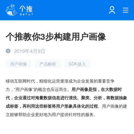
首页
个推教你3步构建用户画像
注册
登录
2019年4月9日
产品
用户画像
产品解析
SDK接入
解决方案
个知·智能工作站
开发者中心
个知·智能营销AITA
数据中台解决方案
数据工坊
个知·智能运营AIBI
个知·智能工作站
SDK下载
消息推送
个推学堂
互联网增长
文档中心