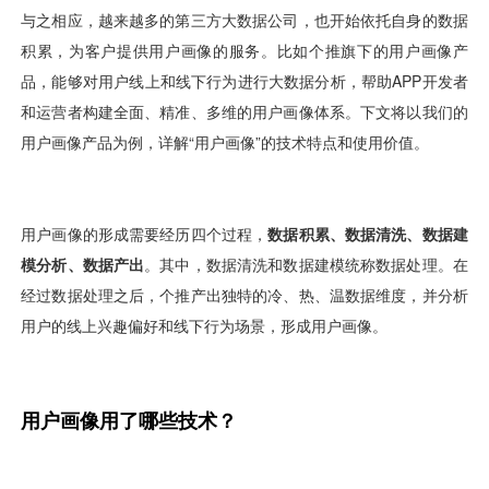
用户运营
品牌营销
了解我们
合规指南
AI应用工坊
城市治理
我的开发者中心
公司简介
海外推送
大数据精准宣防
新闻动态
一键认证
银行数字化
加入我们
营销数盘
智能风控
人口数盘
科技公益