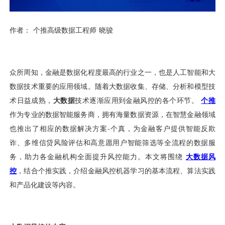
用户运营
品牌营销
了解我们
合规指南
AI应用工坊
城市治理
我的开发者中心
公司简介
海外推送
大数据精准宣防
新闻动态
一键认证
银行数字化
加入我们
营销数盘
智能风控
人口数盘
科技公益