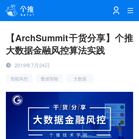
首页
【ArchSummit干货分享】个推
大数据金融风控算法实践
注册
登录
产品
2019年7月24日
解决方案
个知·智能工作站
智能风控
数据智能
大数据
开发者中心
个知·智能营销AITA
数据中台解决方案
数据工坊
个知·智能运营AIBI
个知·智能工作站
SDK下载
消息推送
个推学堂
互联网增长
文档中心