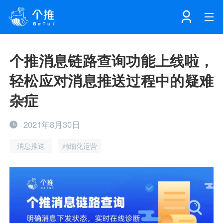
首页
个推消息链路查询功能上线啦，
轻松应对消息推送过程中的疑难
注册
登录
产品
杂症
解决方案
个知·智能工作站
2021年8月30日
消息推送
精细化运营
开发者中心
个知·智能营销AITA
数据中台解决方案
数据工坊
个知·智能运营AIBI
个知·智能工作站
SDK下载
消息推送
个推学堂
互联网增长
文档中心