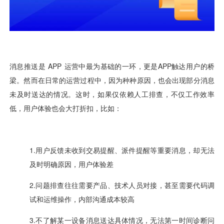
用户运营
品牌营销
了解我们
合规指南
AI应用工坊
城市治理
我的开发者中心
公司简介
海外推送
大数据精准宣防
新闻动态
一键认证
银行数字化
加入我们
营销数盘
智能风控
人口数盘
科技公益