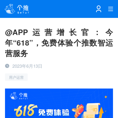
首页
@APP运营增长官：今
年“618”，免费体验个推数智运
注册
登录
产品
营服务
解决方案
个知·智能工作站
2023年6月13日
用户运营
开发者中心
个知·智能营销AITA
数据中台解决方案
数据工坊
个知·智能运营AIBI
个知·智能工作站
SDK下载
消息推送
个推学堂
互联网增长
文档中心