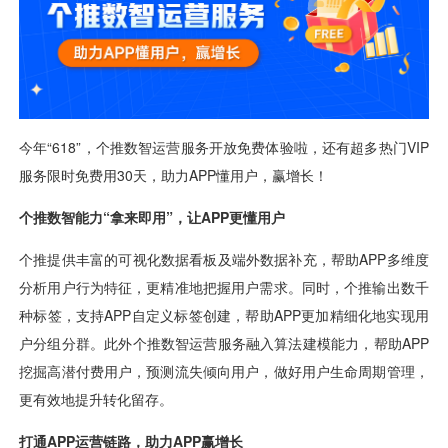
用户运营
品牌营销
了解我们
合规指南
AI应用工坊
城市治理
我的开发者中心
公司简介
海外推送
大数据精准宣防
新闻动态
一键认证
银行数字化
加入我们
营销数盘
智能风控
人口数盘
科技公益