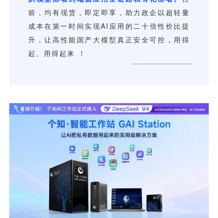
用户运营
品牌营销
了解我们
合规指南
AI应用工坊
城市治理
我的开发者中心
公司简介
海外推送
大数据精准宣防
新闻动态
一键认证
银行数字化
加入我们
营销数盘
智能风控
人口数盘
科技公益