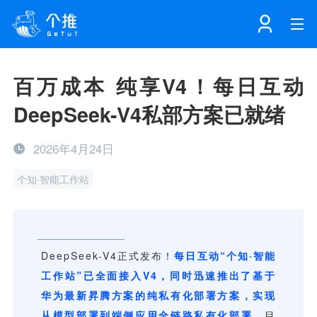
首页
百万成本 纯享V4！每日互动
DeepSeek-V4私部方案已就绪
注册
登录
产品
2026年4月24日
解决方案
个知·智能工作站
个知·智能工作站
开发者中心
个知·智能营销AITA
数据中台解决方案
数据工坊
个知·智能运营AIBI
个知·智能工作站
SDK下载
消息推送
个推学堂
互联网增长
文档中心