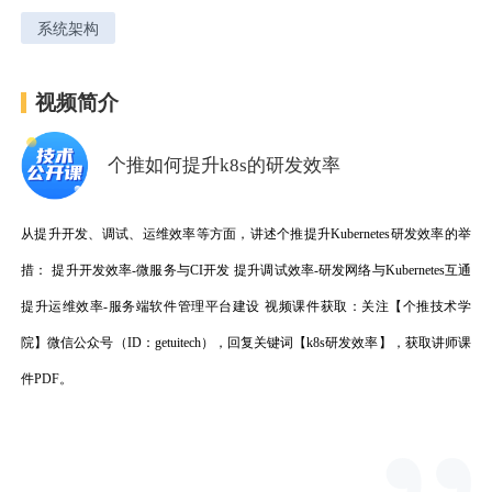
系统架构
用户运营
品牌营销
了解我们
合规指南
视频简介
AI应用工坊
城市治理
我的开发者中心
公司简介
个推如何提升k8s的研发效率
海外推送
大数据精准宣防
新闻动态
一键认证
银行数字化
加入我们
营销数盘
智能风控
人口数盘
科技公益