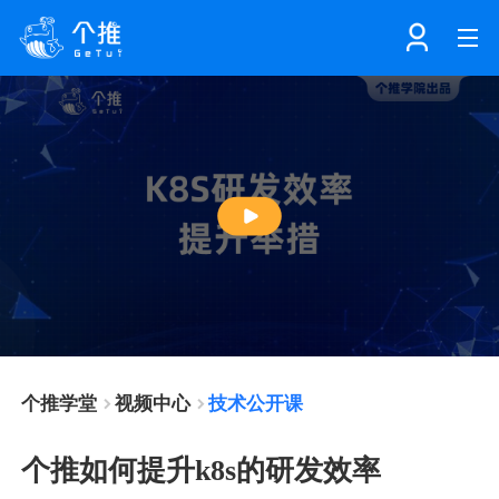
首页
注册
登录
产品
Play
解决方案
个知·智能工作站
Video
开发者中心
个知·智能营销AITA
数据中台解决方案
个推学堂
视频中心
技术公开课
数据工坊
个知·智能运营AIBI
个知·智能工作站
SDK下载
个推如何提升k8s的研发效率
消息推送
个推学堂
互联网增长
文档中心