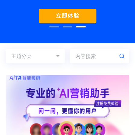
用户运营
品牌营销
了解我们
合规指南
AI应用工坊
城市治理
我的开发者中心
公司简介
主题分类
海外推送
大数据精准宣防
新闻动态
按主题分类
一键认证
银行数字化
加入我们
产品学堂
运营学堂
技术学堂
营销数盘
智能风控
数据报告
视频中心
人口数盘
科技公益
按标签分类