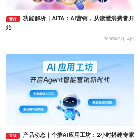
数据智能
数据中台
精细化运营
视觉智能
功能解析｜AITA：AI营销，从读懂消费者开
置顶
消息推送
用户画像
一键认证
始
消息中心
数据统计
流量变现
SDK接入
2026年7月14日
App合规
品牌营销
城市治理
6R增长模型
大数据
用户增长
移动开发
智慧化运营
实人认证
金融服务
智能风控
系统架构
消息推送VIP
App数据分析
一键登录
合规咨询
公共服务
产品解析
产品动态｜个推AI应用工坊：2小时搭建专家
置顶