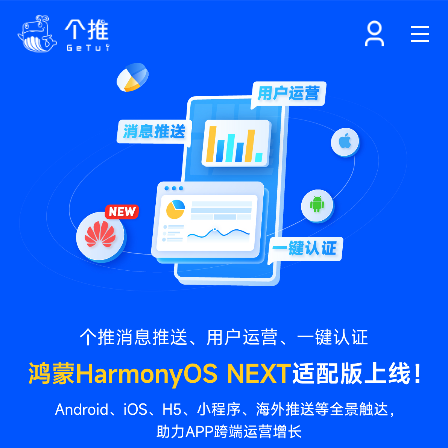
首页
注册
登录
产品
解决方案
个知·智能工作站
开发者中心
个知·智能营销AITA
数据中台解决方案
数据工坊
个知·智能运营AIBI
个知·智能工作站
SDK下载
消息推送
个推学堂
互联网增长
文档中心