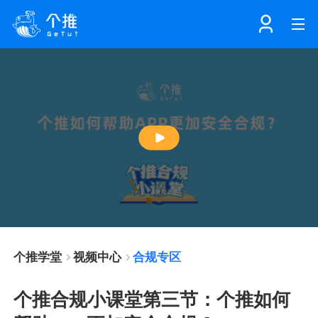
首页
注册
登录
产品
Play
解决方案
个知·智能工作站
Video
开发者中心
个知·智能营销AITA
数据中台解决方案
个推学堂
视频中心
合规专区
数据工坊
个知·智能运营AIBI
个知·智能工作站
SDK下载
个推合规小课堂第三节：个推如何
消息推送
个推学堂
互联网增长
文档中心