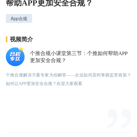
帮助APP更加安全合规？
App合规
用户运营
品牌营销
了解我们
合规指南
视频简介
AI应用工坊
城市治理
我的开发者中心
公司简介
个推合规小课堂第三节：个推如何帮助APP
更加安全合规？
海外推送
大数据精准宣防
新闻动态
一键认证
银行数字化
加入我们
营销数盘
智能风控
人口数盘
科技公益