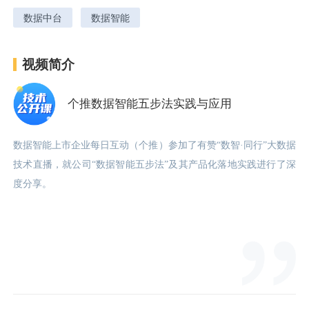
数据中台
数据智能
用户运营
品牌营销
了解我们
合规指南
视频简介
AI应用工坊
城市治理
我的开发者中心
公司简介
个推数据智能五步法实践与应用
海外推送
大数据精准宣防
新闻动态
一键认证
银行数字化
加入我们
营销数盘
智能风控
人口数盘
科技公益