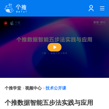
首页
注册
登录
产品
Play
解决方案
个知·智能工作站
Video
开发者中心
个知·智能营销AITA
数据中台解决方案
个推学堂
视频中心
技术公开课
数据工坊
个知·智能运营AIBI
个知·智能工作站
SDK下载
个推数据智能五步法实践与应用
消息推送
个推学堂
互联网增长
文档中心