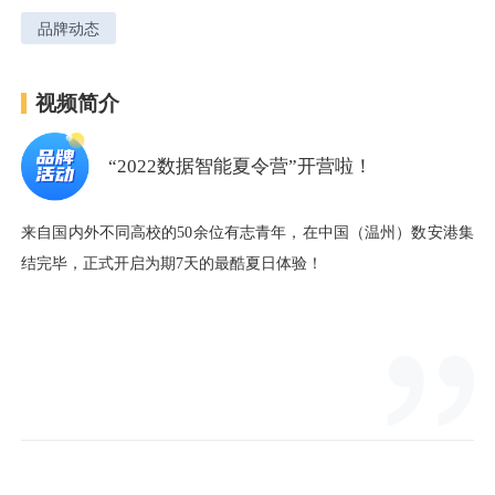
品牌动态
用户运营
品牌营销
了解我们
合规指南
视频简介
AI应用工坊
城市治理
我的开发者中心
公司简介
“2022数据智能夏令营”开营啦！
海外推送
大数据精准宣防
新闻动态
一键认证
银行数字化
加入我们
营销数盘
智能风控
人口数盘
科技公益