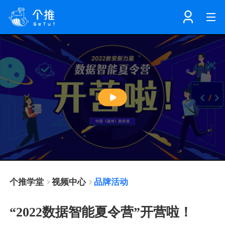
首页
注册
登录
产品
Play
解决方案
个知·智能工作站
Video
开发者中心
个知·智能营销AITA
数据中台解决方案
个推学堂
视频中心
品牌活动
数据工坊
个知·智能运营AIBI
个知·智能工作站
SDK下载
“2022数据智能夏令营”开营啦！
消息推送
个推学堂
互联网增长
文档中心